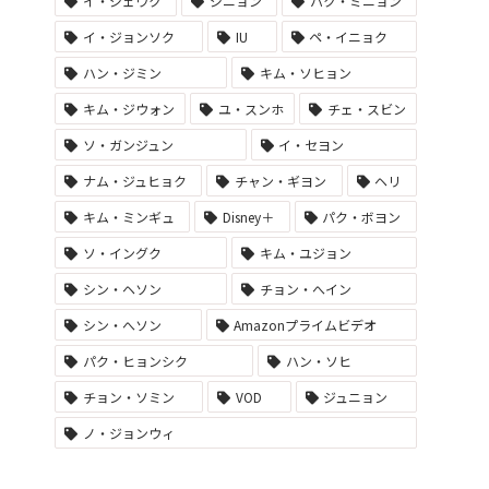
イ・ジェウク
ジニョン
パク・ミニョン
イ・ジョンソク
IU
ペ・イニョク
ハン・ジミン
キム・ソヒョン
キム・ジウォン
ユ・スンホ
チェ・スビン
ソ・ガンジュン
イ・セヨン
ナム・ジュヒョク
チャン・ギヨン
ヘリ
キム・ミンギュ
Disney＋
パク・ボヨン
ソ・イングク
キム・ユジョン
シン・ヘソン
チョン・へイン
シン・へソン
Amazonプライムビデオ
パク・ヒョンシク
ハン・ソヒ
チョン・ソミン
VOD
ジュニョン
ノ・ジョンウィ