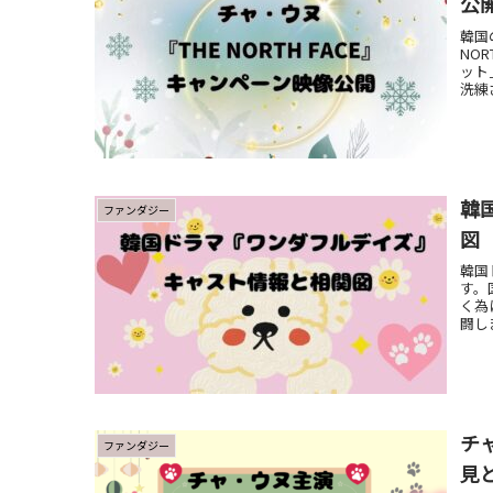
公
韓国
NO
ット
洗練
韓
ファンダジー
図
韓国
す。
く為
闘し
しま
チ
ファンダジー
見