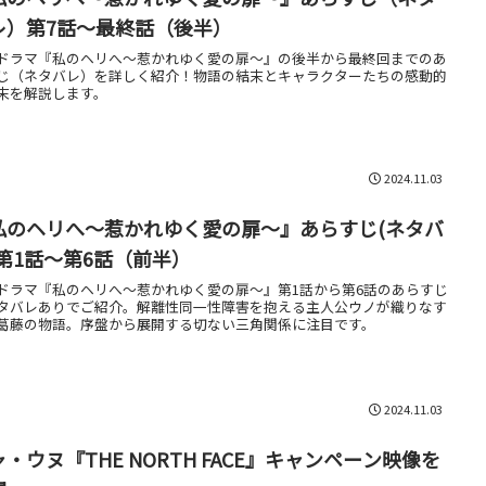
レ）第7話～最終話（後半）
ドラマ『私のヘリへ～惹かれゆく愛の扉～』の後半から最終回までのあ
じ（ネタバレ）を詳しく紹介！物語の結末とキャラクターたちの感動的
末を解説します。
2024.11.03
私のヘリへ～惹かれゆく愛の扉～』あらすじ(ネタバ
)第1話～第6話（前半）
ドラマ『私のヘリへ～惹かれゆく愛の扉～』第1話から第6話のあらすじ
タバレありでご紹介。解離性同一性障害を抱える主人公ウノが織りなす
葛藤の物語。序盤から展開する切ない三角関係に注目です。
2024.11.03
・ウヌ『THE NORTH FACE』キャンペーン映像を