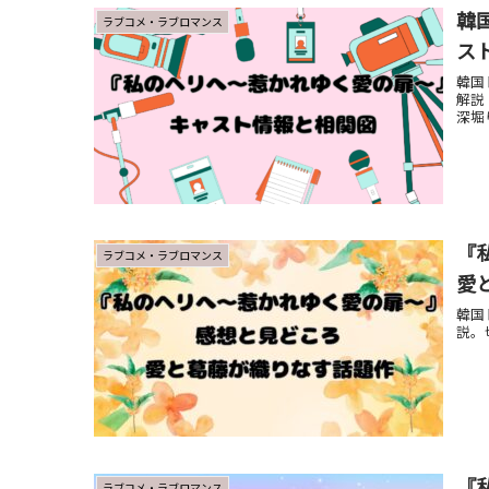
韓
ラブコメ・ラブロマンス
ス
韓国
解説
深堀
『
ラブコメ・ラブロマンス
愛
韓国
説。
『
ラブコメ・ラブロマンス