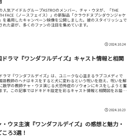
開
の人気アイドルグループASTROのメンバー、チャ・ウヌが、「THE
RTH FACE（ノースフェイス）」の新製品「クラウドヌプシダウンジャケ
」を着用したキャンペーン映像を公開しました。彼のスタイリッシュで
された姿が、多くのファンの注目を集めています。
2024.10.24
国ドラマ『ワンダフルデイズ』キャスト情報と相関
ドラマ『ワンダフルデイズ』は、ユニークな心温まるラブコメディで
国語教師のヘナはキスをすると犬に変わるという呪いを抱え、呪いを解
に数学の教師チャ・ウヌ演じる犬恐怖症のソウォンにキスをしようと奮
ます。この記事ではドキドキ設定を彩るキャスト情報と相関図をお届け
す。
2024.10.23
ャ・ウヌ主演『ワンダフルデイズ』の感想と魅力・
どころ3選！