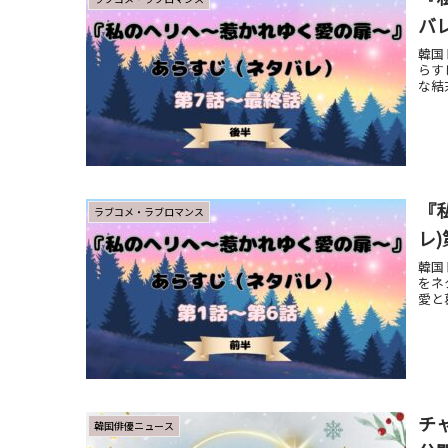
バ
韓国
らす
な結
『
ラブコメ・ラブロマンス
レ
韓国
をネ
愛と
チャ
韓国俳優ニュース