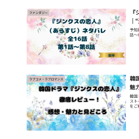
『
ファンダジー
｜
予知
話〜
韓
ラブコメ・ラブロマンス
魅
韓国
スト
をご