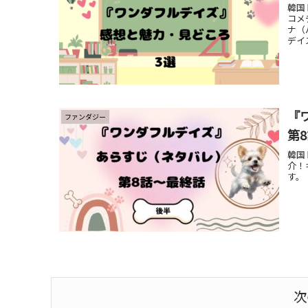
韓国
コメ
ナ（
デイ
『
ファンダジー
第
韓国
介！
す。
次