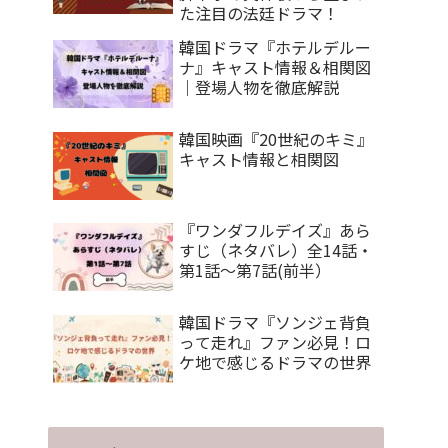
た注目の法廷ドラマ！
韓国ドラマ『ホテルデルー
ナ』キャスト情報＆相関図
｜登場人物を徹底解説
韓国映画『20世紀のキミ』
キャスト情報と相関図
『ワンダフルデイズ』あら
すじ（ネタバレ）全14話・
第1話～第7話(前半）
韓国ドラマ『ソンジェ背負
って走れ』ファン必見！ロ
ケ地で感じるドラマの世界