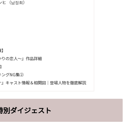
ヒ （남정희）
演】
かりの恋人～』作品詳細
図
ングNG集②
ナ』キャスト情報＆相関図｜登場人物を徹底解説
特別ダイジェスト