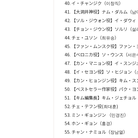
イ・チャンジク（이창직）
【大洞井神役】ナム・ダルム（남다
【ソル・ジウォン役】イ・ダウィ
【チョン・ジウン役】ソルリ（설
チェ・ユソン（최유송）
【ファン・ムンスク役】ファン・
【ベロニカ役】ソ・ウンス（서은
【カン・マニョン役】イ・スンジ
【イ・セヨン役】ソ・ヒジョン（
【カン・ヒョンジン役】キム・ス
【ベストセラー作家役】パク・ヨ
【キム編集長】キム・ジェチョル
チェ・テフン役(최대훈)
ミン・ギョンジン （민경진）
ホン・ギョン（홍경）
チャン・ナミョル（장남열）