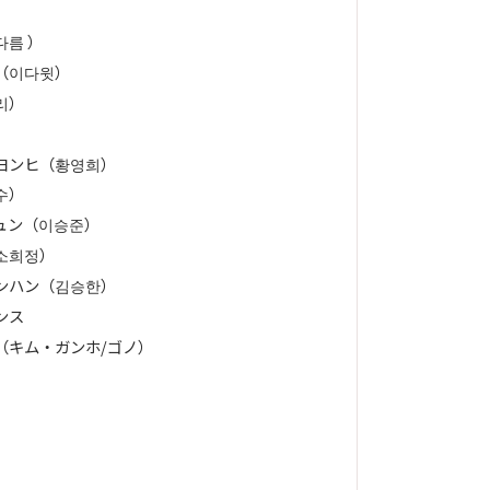
름 ）
（이다윗）
리）
ヨンヒ（황영희）
수）
ュン（이승준）
소희정）
ンハン（김승한）
ンス
（キム・ガンホ/ゴノ）