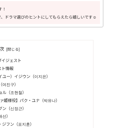
す！
、ドラマ選びのヒントにしてもらえたら嬉しいです☺️
次
ダイジェスト
スト情報
アイユー）イジウン（이지은）
（여진구）
ョル（조현철）
ファ姫様役】パク・ユナ（박유나）
グン（신정근）
해선）
ョ・ジフン（표지훈）