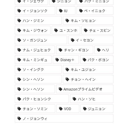
イ・ジェウク
ジニョン
パク・ミニョン
イ・ジョンソク
IU
ペ・イニョク
ハン・ジミン
キム・ソヒョン
キム・ジウォン
ユ・スンホ
チェ・スビン
ソ・ガンジュン
イ・セヨン
ナム・ジュヒョク
チャン・ギヨン
ヘリ
キム・ミンギュ
Disney＋
パク・ボヨン
ソ・イングク
キム・ユジョン
シン・ヘソン
チョン・へイン
シン・へソン
Amazonプライムビデオ
パク・ヒョンシク
ハン・ソヒ
チョン・ソミン
VOD
ジュニョン
ノ・ジョンウィ