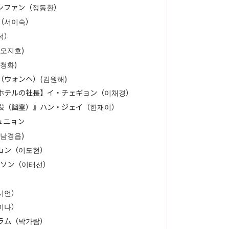
ンファン（정동환）
（서이숙）
석）
오지호)
청화)
ウォンヘ）(김원해)
ホテルの社長】イ・チェギョン（이채경）
役（幽霊）』ハン・ジェイ（한재이）
ュニョン
남경읍)
ョン（이도현）
テソン（이태선）
）
시언）
미나）
ラム（박가람）