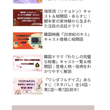
瑞草洞（ソチョドン）キャ
スト＆相関図・あらすじ｜
脚本家の実体験から生まれ
た注目の法廷ドラマ！
韓国映画『20世紀のキミ』
キャスト情報と相関図
韓国ドラマ『わたしの完璧
な秘書』キャスト一覧＆相
関図｜登場人物・役柄をわ
かりやすく解説
『ワンダフルデイズ』あら
すじ（ネタバレ）全14話・
第1話～第7話(前半）