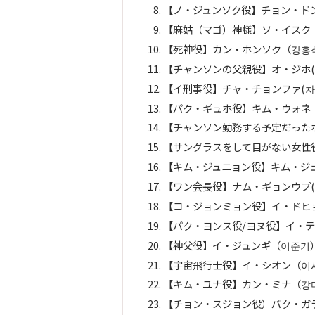
【ノ・ジュンソク役】チョン・ド
【麻姑（マゴ）神様】ソ・イスク
【死神役】カン・ホンソク（강홍
【チャンソンの父親役】オ・ジホ(
【イ刑事役】チャ・チョンファ(차
【パク・ギュホ役】キム・ウォネ（
【チャンソン勤務する予定だった
【サングラスをして目がない女性
【キム・ジュニョン役】キム・ジ
【ワン会長役】ナム・ギョンウプ(
【コ・ジョンミョン役】イ・ドヒ
【パク・ヨンス役/ヨヌ役】イ・
【神父役】イ・ジュンギ（이준기
【宇宙飛行士役】イ・シオン（이
【キム・ユナ役】カン・ミナ（강
【チョン・スジョン役）パク・ガ