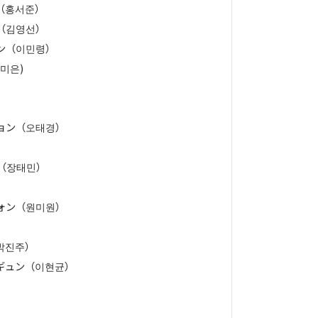
（홍서준）
（김영선）
ン（이민령）
미은)
ョン（오태경）
）
（장태민）
ォン（원미원）
박진주）
ギュン（이현균）