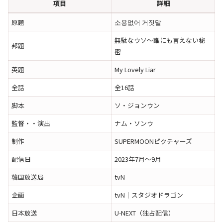
項目
詳細
原題
소용없어 거짓말
無駄なウソ～誰にも言えない秘
邦題
密
英題
My Lovely Liar
全話
全16話
脚本
ソ・ジョンウン
監督・・演出
ナム・ソンウ
制作
SUPERMOONピクチャーズ
配信日
2023年7月〜9月
韓国放送局
tvN
企画
tvN｜スタジオドラゴン
日本放送
U-NEXT（独占配信）