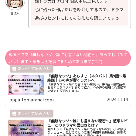
韓ドラ大好き📺 年間60本以上見てます！
心に残った作品だけを紹介してるので、ドラマ
管理人
選びのヒントにしてもらえたら嬉しいです☺️
韓国ドラマ『無駄なウソ～誰にも言えない秘密～』あらすじ（ネタ
バレ）後半・感想は別記事にまとめてあります(*’▽’)
『無駄なウソ』あらすじ（ネタバレ）第9話～最
終話｜心の声が響くラストへ
『無駄なウソ～誰にも言えない秘密～』第9話〜最終話の
あらすじをネタバレありで紹介。心の声や繊細な心理描写
の魅力も深掘りします。
2024.11.14
oppa-tomaranai.com
『無駄なウソ～誰にも言えない秘密～』感想レビ
ューこのドラマの面白さとは？
韓国ドラマ『無駄なウソ～誰にも言えない秘密～』の感想
をレビュー。見どころと心に残る瞬間を徹底解説。感動の
シーンや物語の魅力を詳しく紹介します。