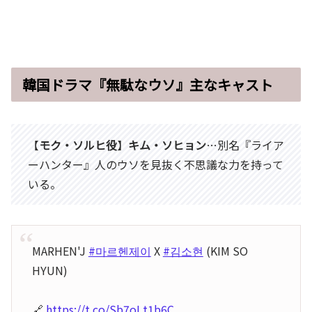
韓国ドラマ『無駄なウソ』主なキャスト
【
モク・ソルヒ役
】
キム・ソヒョン
…別名『ライア
ーハンター』人のウソを見抜く不思議な力を持って
いる。
MARHEN'J
#마르헨제이
X
#김소현
(KIM SO
HYUN)
🔗
https://t.co/Sb7oLt1b6C