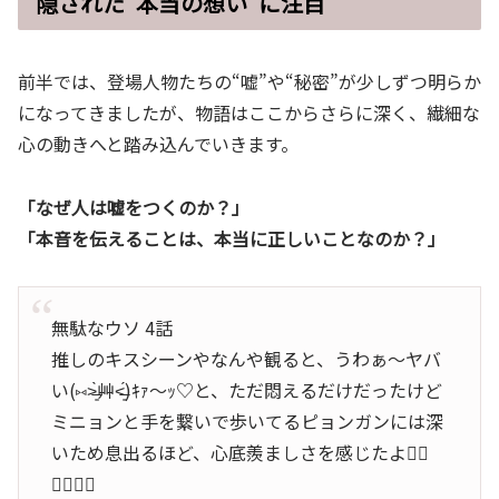
隠された“本当の想い”に注目
前半では、登場人物たちの“嘘”や“秘密”が少しずつ明らか
になってきましたが、物語はここからさらに深く、繊細な
心の動きへと踏み込んでいきます。
「なぜ人は嘘をつくのか？」
「本音を伝えることは、本当に正しいことなのか？」
無駄なウソ 4話
推しのキスシーンやなんや観ると、うわぁ〜ヤバ
い(⑅˃̶͈̀艸˂̶͈́)ｷｧ～ｯ♡と、ただ悶えるだけだったけど
ミニョンと手を繋いで歩いてるピョンガンには深
いため息出るほど、心底羨ましさを感じたよ😮‍💨
😮‍💨😮‍💨