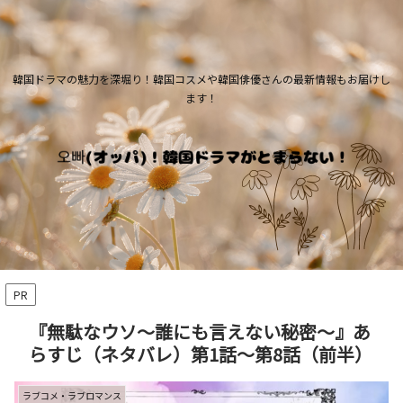
韓国ドラマの魅力を深堀り！韓国コスメや韓国俳優さんの最新情報もお届けし
ます！
PR
『無駄なウソ～誰にも言えない秘密～』あ
らすじ（ネタバレ）第1話～第8話（前半）
ラブコメ・ラブロマンス