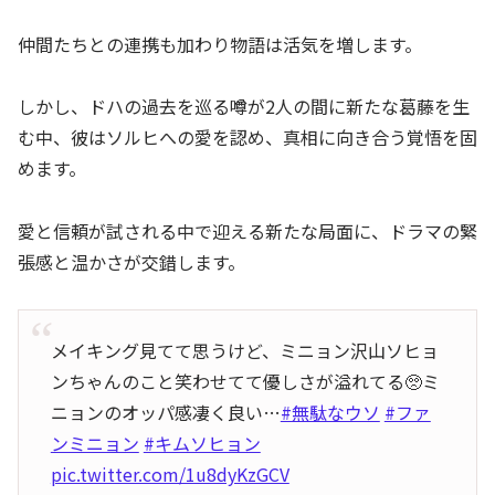
仲間たちとの連携も加わり物語は活気を増します。
しかし、ドハの過去を巡る噂が2人の間に新たな葛藤を生
む中、彼はソルヒへの愛を認め、真相に向き合う覚悟を固
めます。
愛と信頼が試される中で迎える新たな局面に、ドラマの緊
張感と温かさが交錯します。
メイキング見てて思うけど、ミニョン沢山ソヒョ
ンちゃんのこと笑わせてて優しさが溢れてる🥺ミ
ニョンのオッパ感凄く良い…
#無駄なウソ
#ファ
ンミニョン
#キムソヒョン
pic.twitter.com/1u8dyKzGCV