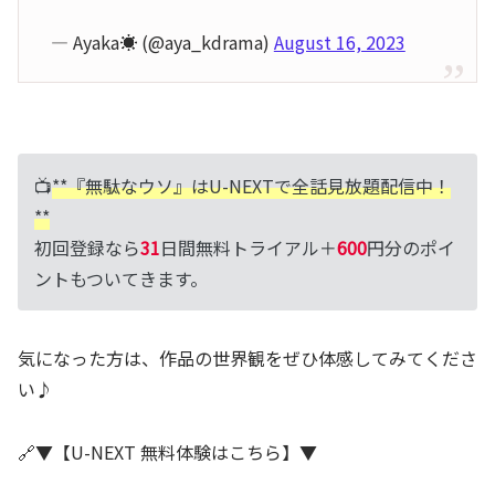
— Ayaka☀︎ (@aya_kdrama)
August 16, 2023
📺
**『無駄なウソ』はU-NEXTで全話見放題配信中！
**
初回登録なら
31
日間無料トライアル＋
600
円分のポイ
ントもついてきます。
気になった方は、作品の世界観をぜひ体感してみてくださ
い♪
🔗▼【U-NEXT 無料体験はこちら】▼