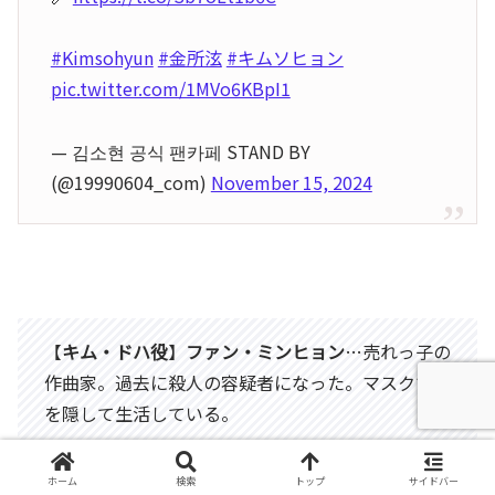
#Kimsohyun
#金所泫
#キムソヒョン
pic.twitter.com/1MVo6KBpI1
— 김소현 공식 팬카페 STAND BY
(@19990604_com)
November 15, 2024
【
キム・ドハ役
】
ファン・ミンヒョン
…売れっ子の
作曲家。過去に殺人の容疑者になった。マスクで顔
を隠して生活している。
ホーム
検索
トップ
サイドバー