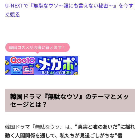
U-NEXTで『無駄なウソ～誰にも言えない秘密～』を今す
ぐ観る
韓国コスメがお得に買えます！
韓国ドラマ『無駄なウソ』のテーマとメッ
セージとは？
韓国ドラマ『無駄なウソ』は、
“真実と嘘のあいだ”に揺れ
動く人間関係を通して、私たちが見過ごしが
ち
な“信