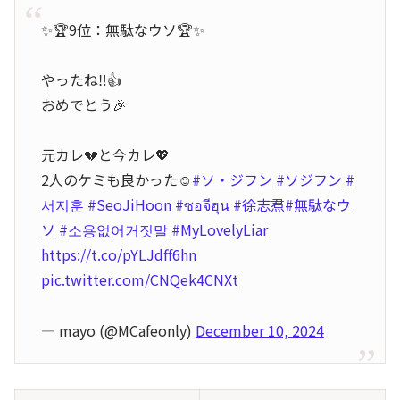
✨🏆9位：無駄なウソ🏆✨
やったね‼️👍
おめでとう🎉
元カレ💔と今カレ💖
2人のケミも良かった☺️
#ソ・ジフン
#ソジフン
#
서지훈
#SeoJiHoon
#ซอจีฮุน
#徐志焄
#無駄なウ
ソ
#소용없어거짓말
#MyLovelyLiar
https://t.co/pYLJdff6hn
pic.twitter.com/CNQek4CNXt
— mayo (@MCafeonly)
December 10, 2024