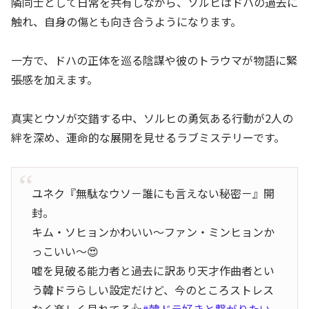
隣同士として日常を共有しながら、ソルヒはドハの過去に
触れ、自身の傷とも向き合うようになります。
一方で、ドハの正体を巡る陰謀や彼のトラウマが物語に緊
張感を加えます。
真実とウソが交錯する中、ソルヒの勇気ある行動が2人の
絆を深め、運命的な展開を見せるラブミステリーです。
ユネク『無駄なウソ－誰にも言えない秘密－』開
封。
キム・ソヒョンかわいい〜ファン・ミンヒョンか
っこいい〜😍
嘘を見破る能力者と過去に訳あり天才作曲者とい
う韓ドラらしい設定だけど、今のところストレス
なく楽しく見れてる👍
#韓ドラ好きと繋がりたい