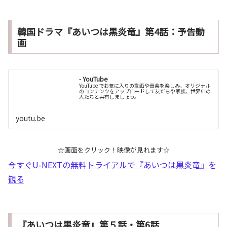
韓国ドラマ『あいつは黒炎竜』第4話：予告動
画
- YouTube
YouTube でお気に入りの動画や音楽を楽しみ、オリジナル
のコンテンツをアップロードして友だちや家族、世界中の
人たちと共有しましょう。
youtu.be
☆画面をクリック！映像が見れます☆
今すぐU-NEXTの無料トライアルで『あいつは黒炎竜』を
観る
『あいつは黒炎竜』第５話・第6話