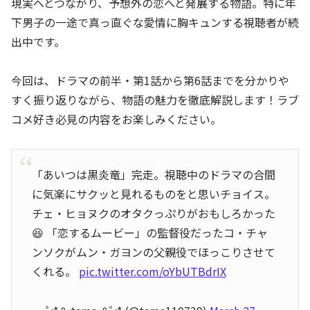
現実へとつながり、予想外の恋へと発展する物語。特に年
下男子の一途で真っ直ぐな愛情に胸キュンする視聴者が続
出中です。
今回は、ドラマの前半・第1話から第6話までを分かりや
すく振り返りながら、物語の魅力を徹底解説します！ラブ
コメ好き必見の内容をお楽しみください。
「あいつは黒炎竜」完走。視聴中のドラマの合間
に気楽にサクッと見れるものをと思いチョイス。
チェ・ヒョヌクのオタクっぷりがおもしろかった
😆 「恋するムービー」の監督役だったコ・チャ
ンソクがムン・ガヨンの父親役でほっこりさせて
くれる。
pic.twitter.com/oYbUTBdrIX