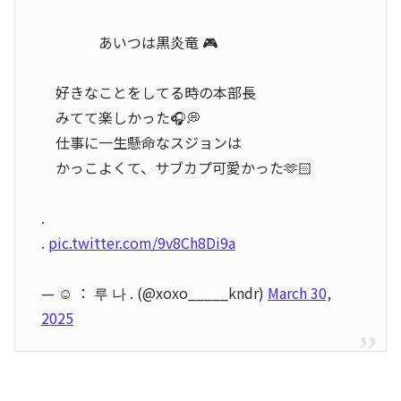
あいつは黒炎竜 🎮
好きなことをしてる時の本部長
みてて楽しかった🎧💭
仕事に一生懸命なスジョンは
かっこよくて、サブカプ可愛かった🫶🏻
.
.
pic.twitter.com/9v8Ch8Di9a
— ☺︎ ： 루 나 . (@xoxo_____kndr)
March 30,
2025