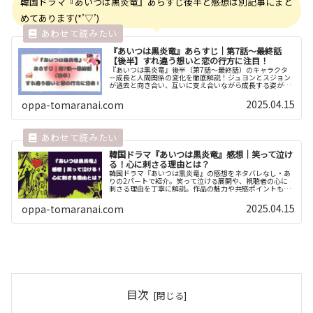
韓国ドラマ『あいつは黒炎竜』あらすじ後半と感想は別記事にまと
めてあります(*’▽’)
『あいつは黒炎竜』あらすじ｜第7話～最終話
【後半】すれ違う想いと恋の行方に注目！
『あいつは黒炎竜』後半（第7話～最終話）のキャラクタ
ー成長と人間関係の変化を徹底解説！ジュヨンとスジョン
が過去と向き合い、互いに支え合いながら成長する姿が感
動的。愛と絆を描くストーリーの魅力を深掘り！
2025.04.15
oppa-tomaranai.com
韓国ドラマ『あいつは黒炎竜』感想｜笑って泣け
る！心に刺さる理由とは？
韓国ドラマ『あいつは黒炎竜』の感想をネタバレなし・あ
りの2パートで紹介。笑って泣ける展開や、視聴者の心に
刺さる理由を丁寧に解説。作品の魅力や共感ポイントもた
っぷりお届けします。
2025.04.15
oppa-tomaranai.com
目次