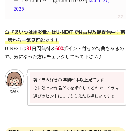
— ﾟ:*⚘ tama ⚘ﾟ:* (@tama110739)
March 27,
2025
📺
『あいつは黒炎竜』
はU-NEXTで独占見放題配信中！第
1話から一気見可能です！
U-NEXTは
31
日間無料＆
600
ポイント付与の特典もあるの
で、気になった方はチェックしてみて下さい♪
韓ドラ大好き📺 年間60本以上見てます！
心に残った作品だけを紹介してるので、ドラマ
管理人
選びのヒントにしてもらえたら嬉しいです☺️