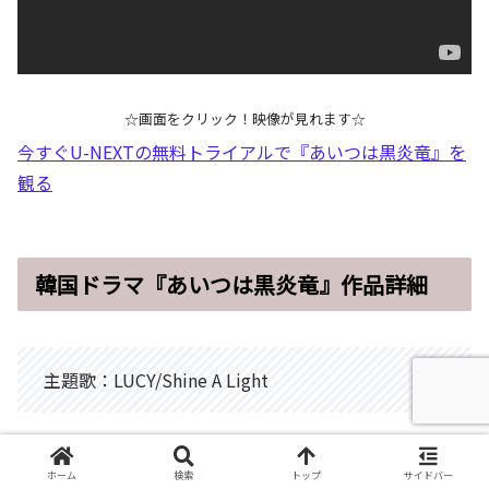
☆画面をクリック！映像が見れます☆
今すぐU-NEXTの無料トライアルで『あいつは黒炎竜』を
観る
韓国ドラマ『あいつは黒炎竜』作品詳細
主題歌：LUCY/Shine A Light
最高視聴率：第6話5.07％ 最低視聴率：第2話
ホーム
検索
トップ
サイドバー