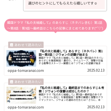
選びのヒントにしてもらえたら嬉しいです☺️
韓国ドラマ『私の夫結婚して』のあらすじ（ネタバレ含む）第1話
～第8話：第9話～最終話はこちらの記事にまとめてあります(*’▽’)
『私の夫と結婚して』あらすじ（ネタバレ）第1
話～第8話｜ジウォンの逆襲が始まる
韓国ドラマ『私の夫と結婚して』第1話～第8話のネタバレ
あらすじを徹底解説！裏切り、タイムリープ、復讐が交錯
する衝撃のストーリー展開とは？ジウォンの逆襲が始まる
前半戦の見どころや伏線を詳しく紹介。気になる展開を知
りたい方は必見！
2025.02.13
oppa-tomaranai.com
『私の夫と結婚して』最終話までのあらすじ＆考
察｜ジウォンの復讐は成功したのか？
韓国ドラマ『私の夫と結婚して』第9話～最終話のあらす
じ（ネタバレ含む）を徹底解説！衝撃の展開と復讐のクラ
イマックスへ、ジウォンの運命の行方とは？さらに、本作
に込められたテーマとメッセージを考察し、物語の本質に
迫ります。
2025.02.13
oppa-tomaranai.com