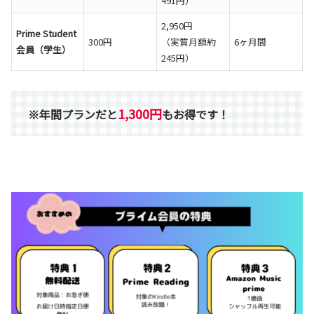
491円）
2,950円
Prime Student
300円
（実質月額約
6ヶ月間
会員（学生）
245円）
1
,
300円
※年間プランだと
もお得です！