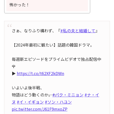
怖かった！
さぁ、なりふり構わず、『
#私の夫と結婚して
』
【2024年最初に観たい】話題の韓国ドラマ。
毎週新エピソードをプライムビデオで独占配信中
🌹
▶
https://t.co/t62XF2kDWn
いよいよ後半戦、
物語はどう動くのか――。
#パク・ミニョン
#ナ・イ
ヌ
#イ・イギョン
#ソン・ハユン
pic.twitter.com/J61F9mxoZP