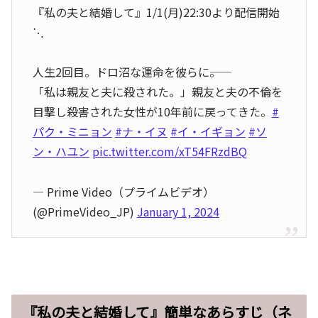
『私の夫と結婚して』1/1(月)22:30より配信開始
⋱
人生2回目。ドロ沼な運命を彼らに――。
「私は親友と夫に殺された。」親友と夫の不倫を
目撃し殺害された女性が10年前に戻ってきた。
#
パク・ミニョン
#ナ・イヌ
#イ・イギョン
#ソ
ン・ハユン
pic.twitter.com/xT54FRzdBQ
— Prime Video（プライムビデオ）
(@PrimeVideo_JP)
January 1, 2024
『私の夫と結婚して』簡単なあらすじ（ネ