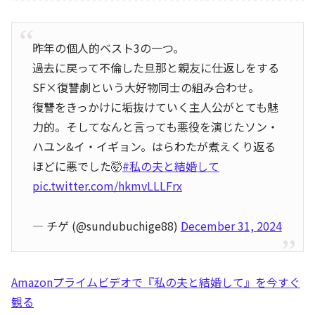
昨年の個人的ベスト3の一つ。
過去に戻って不倫した旦那と親友に仕返しをする
SF×復讐劇という大好物同士の組み合わせ。
復讐をきっかけに垢抜けていく主人公がとても魅
力的。そしてなんと言っても悪役を演じたソン・
ハユン&イ・イギョン。はらわたが煮えくり返る
ほどに悪でした🤯
#私の夫と結婚して
pic.twitter.com/hkmvLLLFrx
— チゲ (@sundubuchige88)
December 31, 2024
Amazonプライムビデオで『私の夫と結婚して』を今すぐ
観る