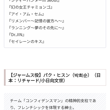
『シティーハンターin Seoul』
『幻の女王チャミョンゴ』
『アイ・アム・セム』
『リメンバー～記憶の彼方へ～』
『ランニング～夢のその先に～』
『Dr.JIN』
『セイレーンのキス』
【ジャームス役】パク・ヒスン（박희순）（日
本：リチャード/小日向文世）
チーム「コンフィデンスマン」の精神的支柱であ
り、フレンチシックを体現する紳士。