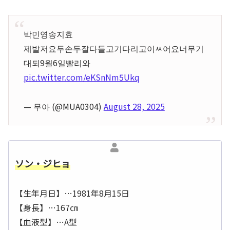
박민영송지효
제발저요두손두잘다들고기다리고이ㅆ어요너무기
대되9월6일빨리와
pic.twitter.com/eKSnNm5Ukq
— 무아 (@MUA0304)
August 28, 2025
ソン・ジヒョ
【生年月日】…1981年8月15日
【身長】…167㎝
【血液型】…A型