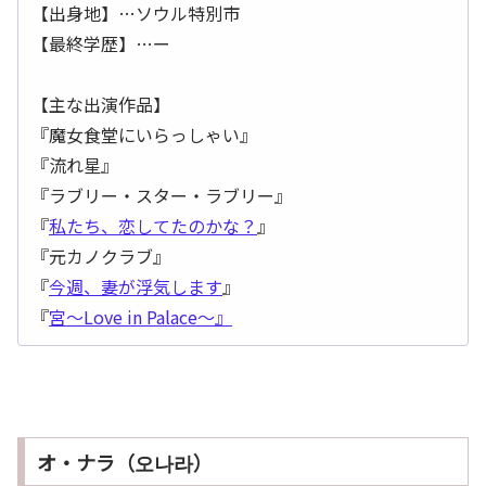
【出身地】…ソウル特別市
【最終学歴】…ー
【主な出演作品】
『魔女食堂にいらっしゃい』
『流れ星』
『ラブリー・スター・ラブリー』
『
私たち、恋してたのかな？
』
『元カノクラブ』
『
今週、妻が浮気します
』
『
宮～Love in Palace～』
オ・ナラ（오나라）