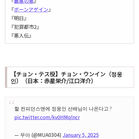
『
最悪の悪
』
『
ボーンアゲイン
』
『明日』
『犯罪都市2』
『悪人伝』
【チョン・テス役】チョン・ウンイン（정웅
인）（日本：赤星栄介/江口洋介）
헐 컨피던스맨에 정웅인 선배님이 나온다고 ˀ̣
pic.twitter.com/kv0HMqlncr
— 무아 (@MUA0304)
January 5, 2025