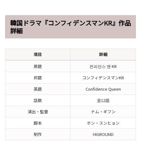
韓国ドラマ『コンフィデンスマンKR』作品
詳細
項目
詳細
原題
컨피던스 맨 KR
邦題
コンフィデンスマンKR
英題
Confidence Queen
話数
全12話
演出・監督
ナム・ギフン
脚本
ホン・スンヒョン
制作
HIGROUND