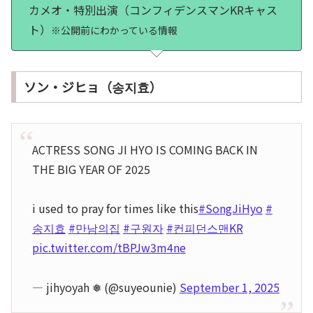
カメオ・特別出演（コンフィデンスマンKRキャス
ト）
※公開前にわかっている情報
ソン・ジヒョ（송지효）
ACTRESS SONG JI HYO IS COMING BACK IN
THE BIG YEAR OF 2025
i used to pray for times like this
#SongJiHyo
#
송지효
#만남의집
#구원자
#컨피던스맨KR
pic.twitter.com/tBPJw3m4ne
— jihyoyah ❅ (@suyeounie)
September 1, 2025