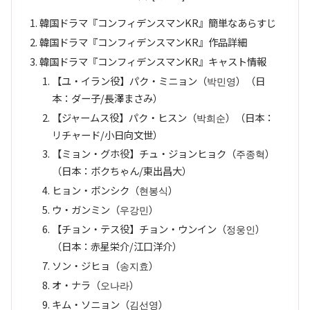
韓国ドラマ『コンフィデンスマンKR』簡単なあらすじ
韓国ドラマ『コンフィデンスマンKR』作品詳細
韓国ドラマ『コンフィデンスマンKR』キャスト情報
【ユ・イラン役】パク・ミニョン（박민영）（日
本：ダー子/長澤まさみ）
【ジャームス役】パク・ヒスン（박희순）（日本：
リチャード/小日向文世）
【ミョン・グホ役】チュ・ジョンヒョク（주종혁）
（日本：ボクちゃん/東出昌大）
ヒョン・ボンシク（현봉식）
ウ・ガンミン（우강민）
【チョン・テス役】チョン・ウンイン（정웅인）
（日本：赤星栄介/江口洋介）
ソン・ジヒョ（송지효）
オ・ナラ（오나라）
キム・ソニョン（김선영）