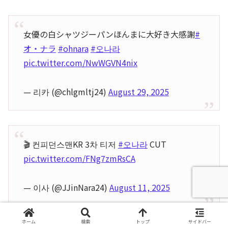
女優の白シャツジーパンほんまに大好き大感謝
#
オ・ナラ
#ohnara
#오나라
pic.twitter.com/NwWGVN4nix
— 리카 (@chlgmltj24)
August 29, 2025
🎬 컨피던스맨KR 3차 티저
#오나라
CUT
pic.twitter.com/FNg7zmRsCA
— 이사 (@JJinNara24)
August 11, 2025
ホーム
検索
トップ
サイドバー