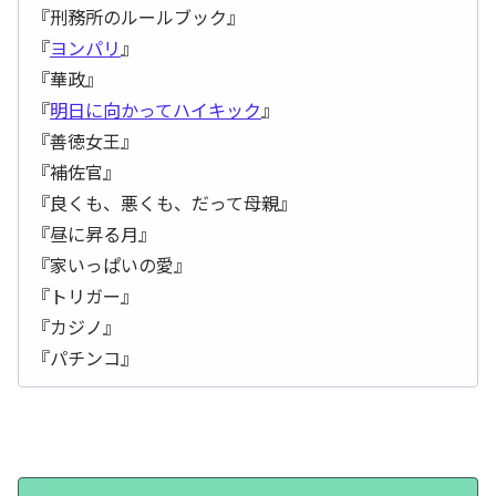
『刑務所のルールブック』
『
ヨンパリ
』
『華政』
『
明日に向かってハイキック
』
『善徳女王』
『補佐官』
『良くも、悪くも、だって母親』
『昼に昇る月』
『家いっぱいの愛』
『トリガー』
『カジノ』
『パチンコ』