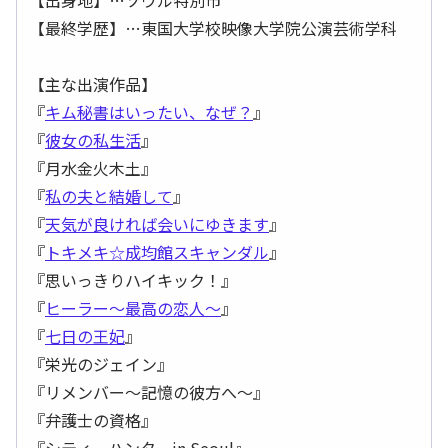
【出身地】…ソウル特別市
【最終学歴】…東国大学校映像大学院公演芸術学科
【主な出演作品】
『
キム秘書はいったい、なぜ？
』
『
彼女の私生活
』
『月水金火木土』
『
私の夫と結婚して
』
『
天気が良ければ会いにゆきます
』
『
トキメキ☆成均館スキャンダル
』
『思いっきりハイキック！』
『
ヒーラー～最高の恋人～
』
『
七日の王妃
』
『栄光のジェイン』
『リメンバー～記憶の彼方へ～』
『弁護士の資格』