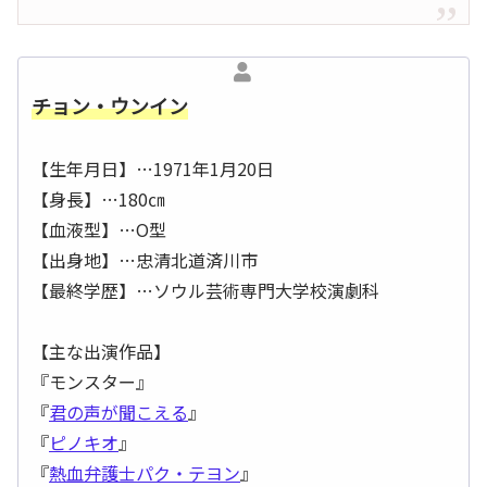
チョン・ウンイン
【生年月日】…1971年1月20日
【身長】…180㎝
【血液型】…O型
【出身地】…忠清北道済川市
【最終学歴】…ソウル芸術専門大学校演劇科
【主な出演作品】
『モンスター』
『
君の声が聞こえる
』
『
ピノキオ
』
『
熱血弁護士パク・テヨン
』