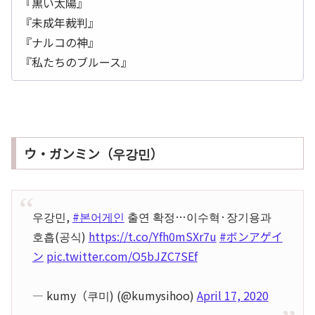
『黒い太陽』
『未成年裁判』
『ナルコの神』
『私たちのブルース』
ウ・ガンミン（우강민）
우강민,
#본어게인
출연 확정…이수혁·장기용과
호흡(공식)
https://t.co/Yfh0mSXr7u
#ボンアゲイ
ン
pic.twitter.com/O5bJZC7SEf
— kumy（쿠미) (@kumysihoo)
April 17, 2020