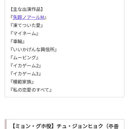
【主な出演作品】
『
失踪ノアールM
』
『凍てついた愛』
『マイネーム』
『車輪』
『いいかげんな興信所』
『ムービング』
『イカゲーム2』
『イカゲーム3』
『模範家族』
『私の恋愛のすべて』
【ミョン・グホ役】チュ・ジョンヒョク（주종