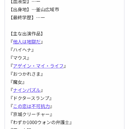
【血液型】…ー
【出身地】…釜山広域市
【最終学歴】…ー
【主な出演作品】
『
他人は地獄だ
』
『ハイヘナ』
『マウス』
『
アゲイン・マイ・ライフ
』
『おつかれさま』
『魔女』
『
ナインパズル
』
『ドクタースランプ』
『
この恋は不可抗力
』
『京城クリーチャー』
『わずか1000ウォンの弁護士』