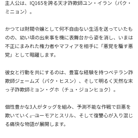
主人公は、IQ165を誇る天才詐欺師ユン・イラン（パク・
ミニョン）。
かつては財閥令嬢として何不自由ない生活を送っていたも
のの、幼い頃の出来事を機に表舞台から姿を消し、いまは
不正にまみれた権力者やマフィアを相手に「悪党を騙す悪
党」として暗躍します。
彼女と行動を共にするのは、豊富な経験を持つベテラン詐
欺師ジェームズ（パク・ヒスン）、そして明るく天然な末
っ子詐欺師ミョン・グホ（チュ・ジョンヒョク）。
個性豊かな3人がタッグを組み、予測不能な作戦で巨悪を
欺いていく――。ユーモアとスリル、そして復讐心が入り混じ
る痛快な物語が展開します。