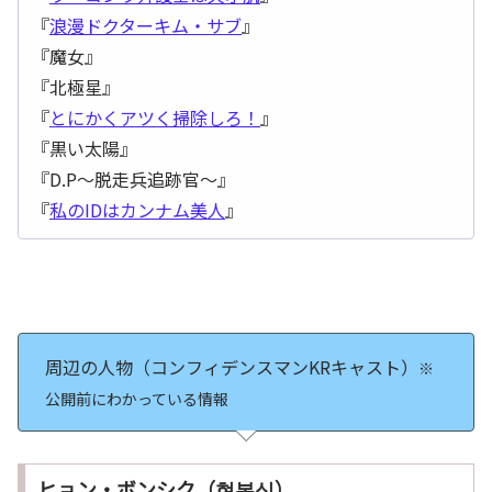
『
浪漫ドクターキム・サブ
』
『魔女』
『北極星』
『
とにかくアツく掃除しろ！
』
『黒い太陽』
『D.P～脱走兵追跡官～』
『
私のIDはカンナム美人
』
周辺の人物（コンフィデンスマンKRキャスト）
※
公開前にわかっている情報
ヒョン・ボンシク（현봉식）