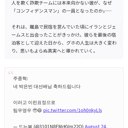
人を欺く詐欺チームには本来向かない彼が、なぜ
「コンフィデンスマン」の一員となったのか――。
それは、離島で民宿を営んでいた頃にイランとジェ
ームスと出会ったことがきっかけ。彼らを最後の宿
泊客として迎えた日から、グホの人生は大きく変わ
り、思いもよらぬ真実へと導かれていく。
주종혁:
네 박은빈 대선배님 축하드립니다
이러고 이런표정으로
팀우영우 🥹😆
pic.twitter.com/1oh0nkyLls
— 드는봄 (@3101N8EMrKVm22Q)
August 24,