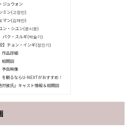
・ジュウォン
ミン(고정민)
マン(김재만)
ユン・シユン(윤시윤)
】パク・スルギ(박슬기)
役】チョン・インギ(정인기)
』作品詳細
』相関図
』予告映像
を観るならU-NEXTがおすすめ！
絶対彼氏』キャスト情報＆相関図
画