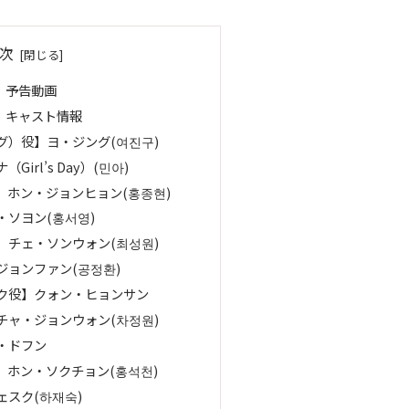
次
』予告動画
』キャスト情報
グ）役】ヨ・ジング(여진구)
irl’s Day）(민아)
】ホン・ジョンヒョン(홍종현)
ソヨン(홍서영)
】チェ・ソンウォン(최성원)
ジョンファン(공정환)
ク役】クォン・ヒョンサン
チャ・ジョンウォン(차정원)
・ドフン
】ホン・ソクチョン(홍석천)
スク(하재숙)