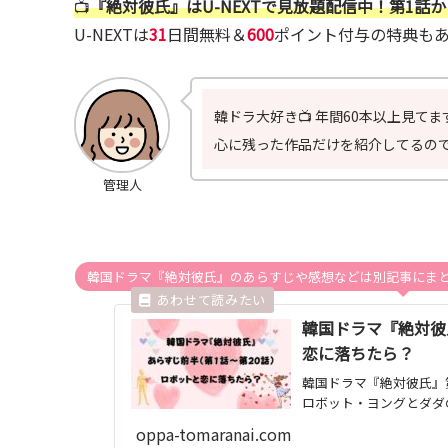
📺
『絶対彼氏』
はU-NEXTで見放題配信中！第1話
U-NEXTは
31
日間無料＆
600
ポイント付与の特典も
韓ドラ大好き📺 年間60本以上見てま
心に残った作品だけを紹介してるので
管理人
韓国ドラマ『絶対彼氏』のあらすじや感想などは別記事にまとめ
韓国ドラマ『絶対彼
恋に落ちたら？
韓国ドラマ『絶対彼氏』
ロボット・ヨングとダダ
oppa-tomaranai.com