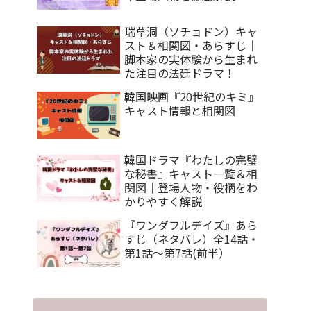
瑞草洞（ソチョドン）キャ
スト＆相関図・あらすじ｜
脚本家の実体験から生まれ
た注目の法廷ドラマ！
韓国映画『20世紀のキミ』
キャスト情報と相関図
韓国ドラマ『わたしの完璧
な秘書』キャスト一覧＆相
関図｜登場人物・役柄をわ
かりやすく解説
『ワンダフルデイズ』あら
すじ（ネタバレ）全14話・
第1話～第7話(前半）