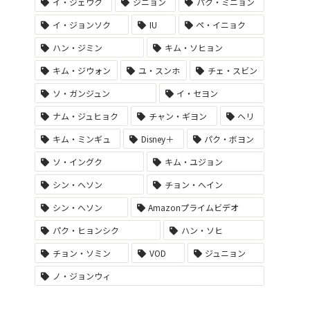
イ・ジェウク
ジニョン
パク・ミニョン
イ・ジョンソク
IU
ペ・イニョク
ハン・ジミン
キム・ソヒョン
キム・ジウォン
ユ・スンホ
チェ・スビン
ソ・ガンジュン
イ・セヨン
ナム・ジュヒョク
チャン・ギヨン
ヘリ
キム・ミンギュ
Disney＋
パク・ボヨン
ソ・イングク
キム・ユジョン
シン・ヘソン
チョン・へイン
シン・へソン
Amazonプライムビデオ
パク・ヒョンシク
ハン・ソヒ
チョン・ソミン
VOD
ジュニョン
ノ・ジョンウィ